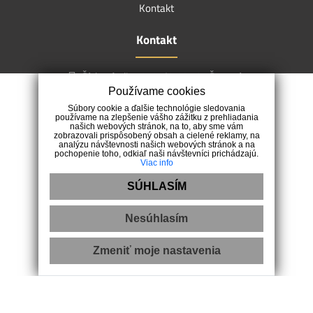
Kontakt
Kontakt
Šípková ulica 2524/6, 931 01 Šamorín
+421 908 127 201
Používame cookies
info@rbhomereality.sk
Súbory cookie a ďalšie technológie sledovania
používame na zlepšenie vášho zážitku z prehliadania
našich webových stránok, na to, aby sme vám
zobrazovali prispôsobený obsah a cielené reklamy, na
analýzu návštevnosti našich webových stránok a na
pochopenie toho, odkiaľ naši návštevníci prichádzajú.
Viac info
SÚHLASÍM
Nesúhlasím
Zmeniť moje nastavenia
Ochrana osobných údajov
|
Reklamačný poriadok
|
Pravidlá cookies
webdesign
|
webex.digital